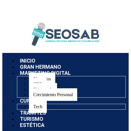
INICIO
GRAN HERMANO
MARKETING DIGITAL
Negocios
SEO
Sitios web
Crecimiento Personal
CURSOS
Tech
TRÁMITES
TURISMO
ESTÉTICA