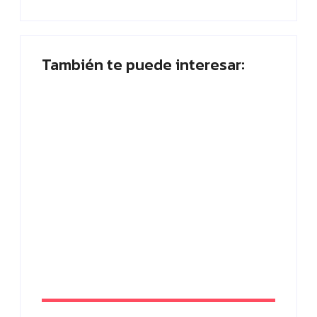
También te puede interesar:
Placa planta: ¿Quién abandona? ¡Vota
ahora!
By
Paloma Herrera
SEO tienda online: estrategias efectivas
para vender más en 2026
By
Paloma Herrera