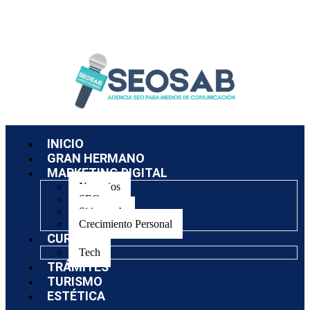
INICIO
GRAN HERMANO
MARKETING DIGITAL
Negocios
SEO
Sitios web
Crecimiento Personal
CURSOS
Tech
TRÁMITES
TURISMO
ESTÉTICA