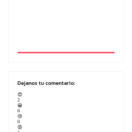
By
Sabrina Arco
Tik Tok Ads: cómo hacer publicidad en
TikTok paso a paso
By
Paloma Herrera
Dejanos tu comentario:
😍
2
😀
0
😢
0
😡