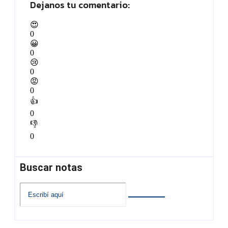
Dejanos tu comentario:
😍
0
😀
0
😢
0
😡
0
👍
0
👎
0
Buscar notas