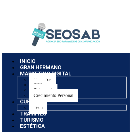
INICIO
GRAN HERMANO
MARKETING DIGITAL
Negocios
SEO
Sitios web
Crecimiento Personal
CURSOS
Tech
TRÁMITES
TURISMO
ESTÉTICA