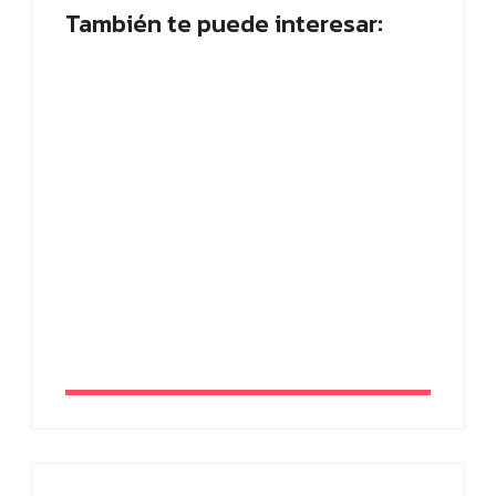
También te puede interesar:
Muletillas: qué son, ejemplos y cómo dejar
de usarlas
By
Sabrina Arco
Placa planta: ¿Quién abandona? ¡Vota
ahora!
By
Paloma Herrera