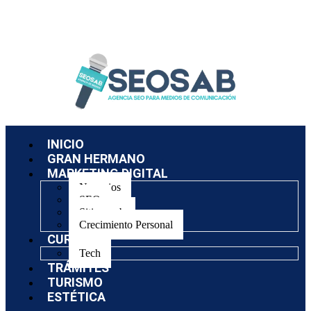
INICIO
GRAN HERMANO
MARKETING DIGITAL
Negocios
SEO
Sitios web
Crecimiento Personal
CURSOS
Tech
TRÁMITES
TURISMO
ESTÉTICA