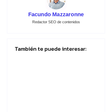
Facundo Mazzaronne
Redactor SEO de contenidos
También te puede interesar:
Muletillas: qué son, ejemplos y cómo dejar
de usarlas
By
Sabrina Arco
Placa planta: ¿Quién abandona? ¡Vota
ahora!