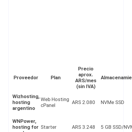
Precio
aprox.
Proveedor
Plan
Almacenamie
ARS/mes
(sin IVA)
Wizhosting,
Web Hosting
hosting
ARS 2.080
NVMe SSD
cPanel
argentino
WNPower,
hosting for
Starter
ARS 3.248
5 GB SSD/NV