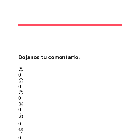
By
Paloma Herrera
Dejanos tu comentario:
😍
0
😀
0
😢
0
😡
0
👍
0
👎
0