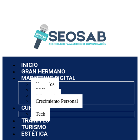
INICIO
GRAN HERMANO
MARKETING DIGITAL
Negocios
SEO
Sitios web
Crecimiento Personal
CURSOS
Tech
TRÁMITES
TURISMO
ESTÉTICA