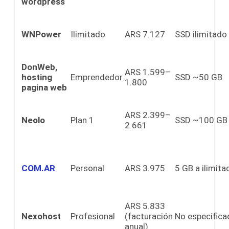
wordpress
WNPower
Ilimitado
ARS 7.127
SSD ilimitado
DonWeb,
ARS 1.599–
hosting
Emprendedor
SSD ~50 GB
1.800
pagina web
ARS 2.399–
Neolo
Plan 1
SSD ~100 GB
2.661
COM.AR
Personal
ARS 3.975
5 GB a ilimita
ARS 5.833
Nexohost
Profesional
(facturación
No especifica
anual)