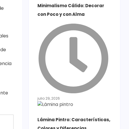
Minimalismo Cálido: Decorar
de
con Poco y con Alma
ales
 de
encia
ente
julio 29, 2026
Lámina Pintro: Características,
Colores y Diferencias