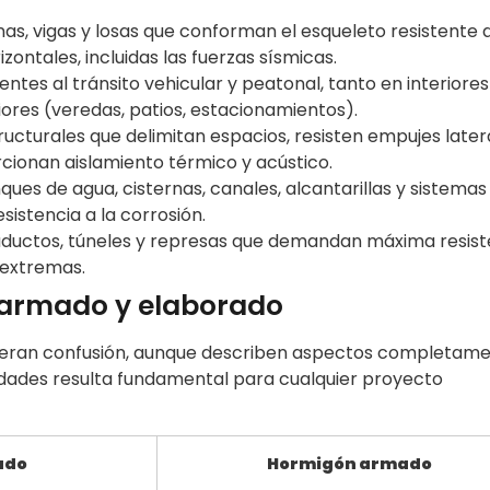
mnas, vigas y losas que conforman el esqueleto resistente 
zontales, incluidas las fuerzas sísmicas.
tentes al tránsito vehicular y peatonal, tanto en interiores
iores (veredas, patios, estacionamientos).
ucturales que delimitan espacios, resisten empujes later
cionan aislamiento térmico y acústico.
ques de agua, cisternas, canales, alcantarillas y sistemas
istencia a la corrosión.
viaductos, túneles y represas que demandan máxima resist
 extremas.
n armado y elaborado
eran confusión, aunque describen aspectos completam
ridades resulta fundamental para cualquier proyecto
ado
Hormigón armado