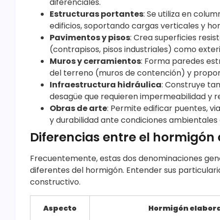
diferenciales.
Estructuras portantes
: Se utiliza en colu
edificios, soportando cargas verticales y hori
Pavimentos y pisos
: Crea superficies resis
(contrapisos, pisos industriales) como exter
Muros y cerramientos
: Forma paredes estr
del terreno (muros de contención) y propor
Infraestructura hidráulica
: Construye tan
desagüe que requieren impermeabilidad y res
Obras de arte
: Permite edificar puentes, 
y durabilidad ante condiciones ambientales
Diferencias entre el hormigó
Frecuentemente, estas dos denominaciones gen
diferentes del hormigón. Entender sus particula
constructivo.
Aspecto
Hormigón elabor