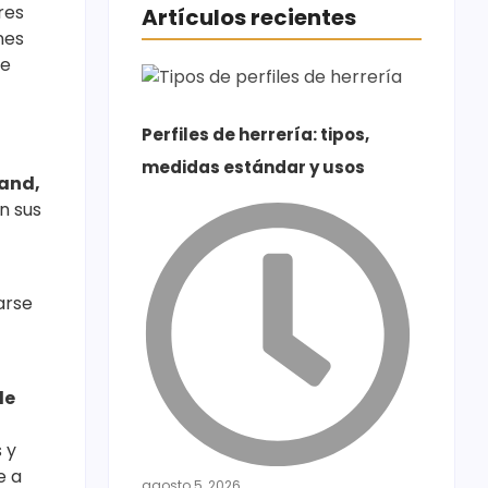
res
Artículos recientes
nes
de
Perfiles de herrería: tipos,
medidas estándar y usos
land,
n sus
arse
de
 y
e a
agosto 5, 2026