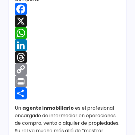
Facebook
X
WhatsApp
LinkedIn
Threads
Copy
Link
Print
Compartir
Un
agente inmobiliario
es el profesional
encargado de intermediar en operaciones
de compra, venta o alquiler de propiedades.
Su rol va mucho más allá de “mostrar