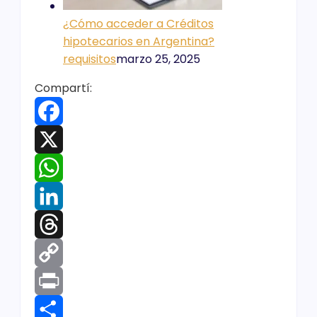
¿Cómo acceder a Créditos
hipotecarios en Argentina?
requisitos
marzo 25, 2025
Compartí:
Facebook
X
WhatsApp
LinkedIn
Threads
Copy
Link
Print