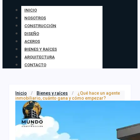
INICIO
NOSOTROS
CONSTRUCCIÓN
DISEÑO
ACEROS
BIENES Y RAÍCES
ARQUITECTURA
CONTACTO
Inicio
/
Bienes y raíces
/
¿Qué hace un agente
inmobiliario, cuánto gana y cómo empezar?