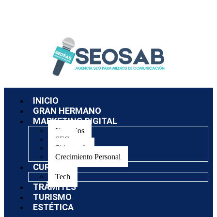
INICIO
GRAN HERMANO
MARKETING DIGITAL
Negocios
SEO
Sitios web
Crecimiento Personal
CURSOS
Tech
TRÁMITES
TURISMO
ESTÉTICA