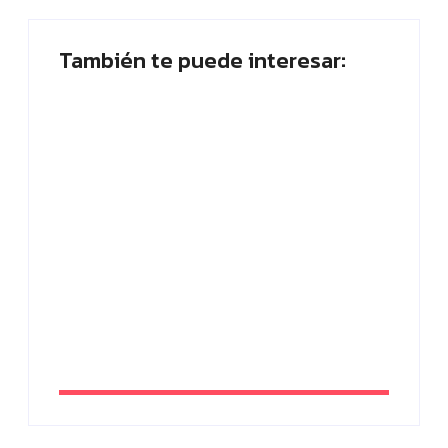
También te puede interesar:
Placa planta: ¿Quién abandona? ¡Vota
ahora!
By
Paloma Herrera
SEO tienda online: estrategias efectivas
para vender más en 2026
By
Paloma Herrera