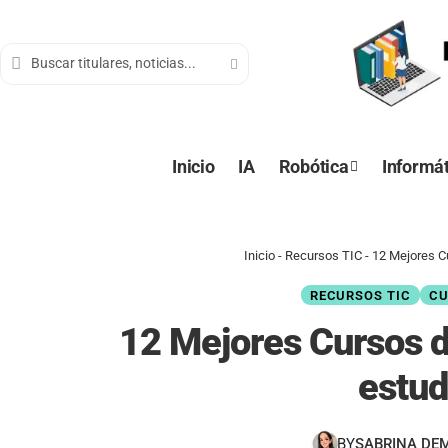
contenido
Inicio
IA
Robótica
Informát
Inicio
-
Recursos TIC
-
12 Mejores Cu
RECURSOS TIC
CU
12 Mejores Cursos d
estud
BY
SABRINA DE