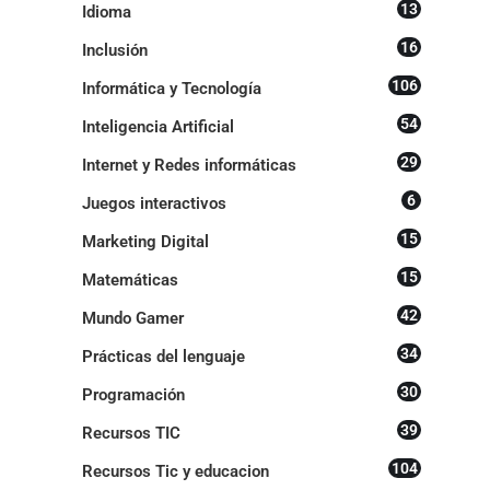
13
Idioma
16
Inclusión
106
Informática y Tecnología
54
Inteligencia Artificial
29
Internet y Redes informáticas
6
Juegos interactivos
15
Marketing Digital
15
Matemáticas
42
Mundo Gamer
34
Prácticas del lenguaje
30
Programación
39
Recursos TIC
104
Recursos Tic y educacion