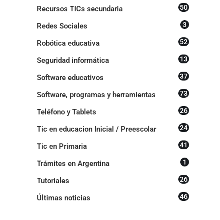
50
Recursos TICs secundaria
3
Redes Sociales
52
Robótica educativa
13
Seguridad informática
37
Software educativos
73
Software, programas y herramientas
26
Teléfono y Tablets
24
Tic en educacion Inicial / Preescolar
41
Tic en Primaria
1
Trámites en Argentina
26
Tutoriales
46
Últimas noticias