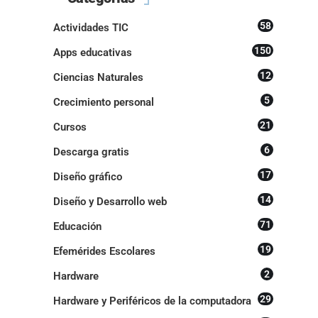
58
Actividades TIC
150
Apps educativas
12
Ciencias Naturales
5
Crecimiento personal
21
Cursos
6
Descarga gratis
17
Diseño gráfico
14
Diseño y Desarrollo web
71
Educación
19
Efemérides Escolares
2
Hardware
29
Hardware y Periféricos de la computadora