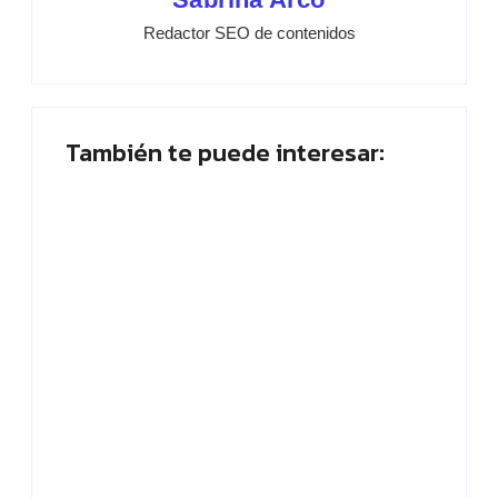
Redactor SEO de contenidos
También te puede interesar:
Placa planta: ¿Quién abandona? ¡Vota
ahora!
By
Paloma Herrera
SEO tienda online: estrategias efectivas
para vender más en 2026
By
Paloma Herrera