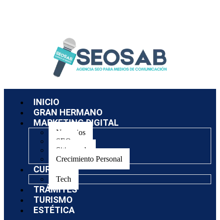
INICIO
GRAN HERMANO
MARKETING DIGITAL
Negocios
SEO
Sitios web
Crecimiento Personal
CURSOS
Tech
TRÁMITES
TURISMO
ESTÉTICA