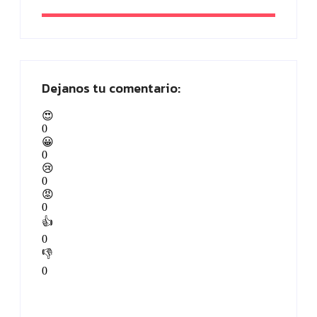
Dejanos tu comentario:
😍
0
😀
0
😢
0
😡
0
👍
0
👎
0