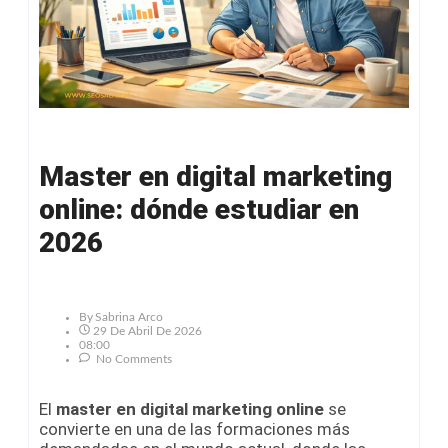
Master en digital marketing
online: dónde estudiar en
2026
By
Sabrina Arco
29 De Abril De 2026
08:00
No Comments
El
master en digital marketing online
se
convierte en una de las formaciones más