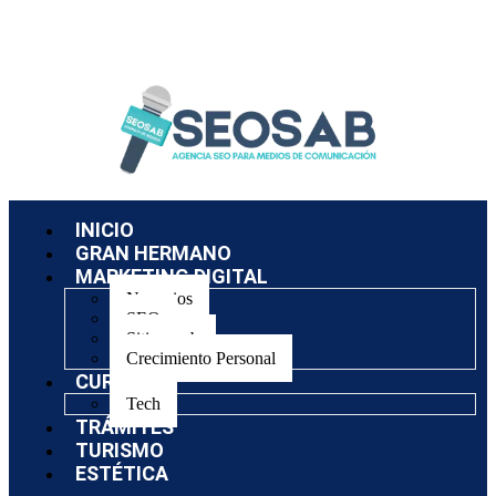
INICIO
GRAN HERMANO
MARKETING DIGITAL
Negocios
SEO
Sitios web
Crecimiento Personal
CURSOS
Tech
TRÁMITES
TURISMO
ESTÉTICA