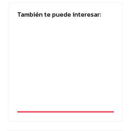
También te puede interesar:
Placa planta: ¿Quién abandona? ¡Vota
ahora!
By
Paloma Herrera
SEO tienda online: estrategias efectivas
para vender más en 2026
By
Paloma Herrera