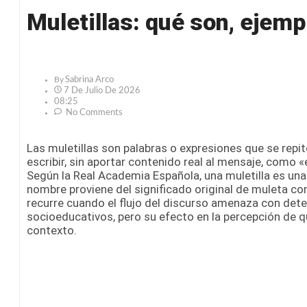
Muletillas: qué son, ejemp
By
Sabrina Arco
7 De Julio De 2026
08:25
No Comments
Las muletillas son palabras o expresiones que se repi
escribir, sin aportar contenido real al mensaje, como 
Según la Real Academia Española, una muletilla es una 
nombre proviene del significado original de muleta com
recurre cuando el flujo del discurso amenaza con dete
socioeducativos, pero su efecto en la percepción de q
contexto.