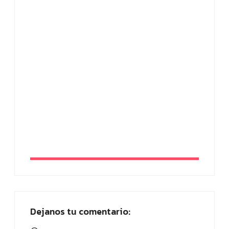
Placa planta: ¿Quién abandona? ¡Vota
ahora!
By
Paloma Herrera
SEO tienda online: estrategias efectivas
para vender más en 2026
By
Paloma Herrera
Dejanos tu comentario: