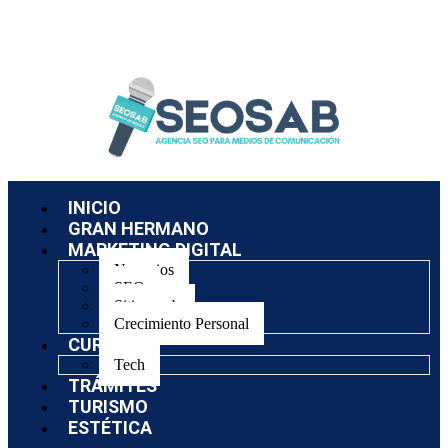
INICIO
GRAN HERMANO
MARKETING DIGITAL
Negocios
SEO
Sitios web
Crecimiento Personal
CURSOS
Tech
TRÁMITES
TURISMO
ESTÉTICA