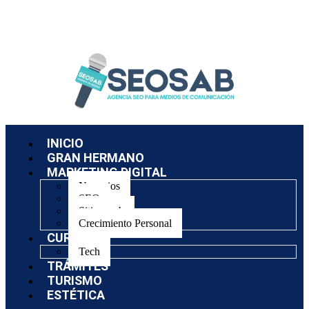
INICIO
GRAN HERMANO
MARKETING DIGITAL
Negocios
SEO
Sitios web
Crecimiento Personal
CURSOS
Tech
TRÁMITES
TURISMO
ESTÉTICA