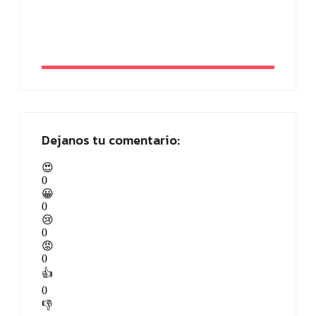
para vender más en 2026
By
Paloma Herrera
Dejanos tu comentario:
😍
0
😀
0
😢
0
😡
0
👍
0
👎