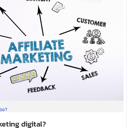
abo?
eting digital?