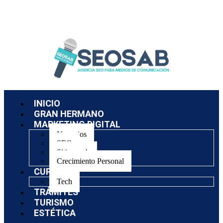
INICIO
GRAN HERMANO
MARKETING DIGITAL
Negocios
SEO
Sitios web
Crecimiento Personal
CURSOS
Tech
TRÁMITES
TURISMO
ESTÉTICA