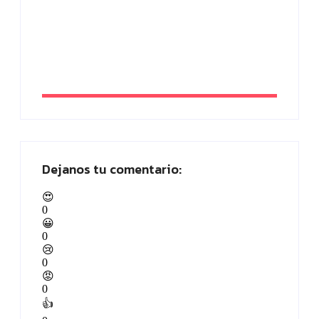
SEO tienda online: estrategias efectivas
para vender más en 2026
By
Paloma Herrera
Dejanos tu comentario:
😍
0
😀
0
😢
0
😡
0
👍