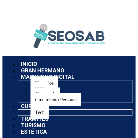
INICIO
GRAN HERMANO
MARKETING DIGITAL
Negocios
SEO
Sitios web
Crecimiento Personal
CURSOS
Tech
TRÁMITES
TURISMO
ESTÉTICA