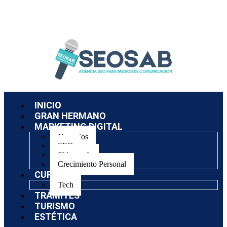
INICIO
GRAN HERMANO
MARKETING DIGITAL
Negocios
SEO
Sitios web
Crecimiento Personal
CURSOS
Tech
TRÁMITES
TURISMO
ESTÉTICA