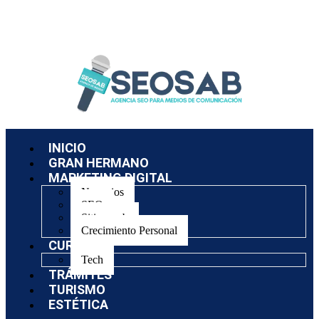
INICIO
GRAN HERMANO
MARKETING DIGITAL
Negocios
SEO
Sitios web
Crecimiento Personal
CURSOS
Tech
TRÁMITES
TURISMO
ESTÉTICA