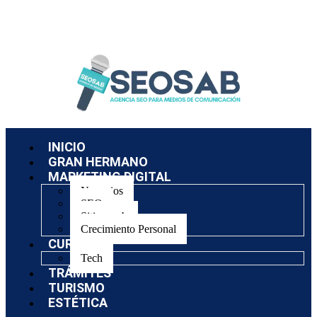
INICIO
GRAN HERMANO
MARKETING DIGITAL
Negocios
SEO
Sitios web
Crecimiento Personal
CURSOS
Tech
TRÁMITES
TURISMO
ESTÉTICA