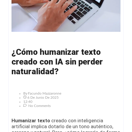
¿Cómo humanizar texto
creado con IA sin perder
naturalidad?
By
Facundo Mazzaronne
6 De Junio De 2025
12:40
No Comments
Humanizar texto
creado con inteligencia
artificial implica dotarlo de un tono auténtico,