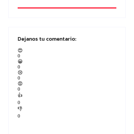
Dejanos tu comentario:
😍
0
😀
0
😢
0
😡
0
👍
0
👎
0