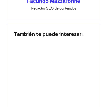
Facundo Mazzaronne
Redactor SEO de contenidos
También te puede interesar:
Placa planta: ¿Quién abandona? ¡Vota
ahora!
By
Paloma Herrera
SEO tienda online: estrategias efectivas
para vender más en 2026
By
Paloma Herrera